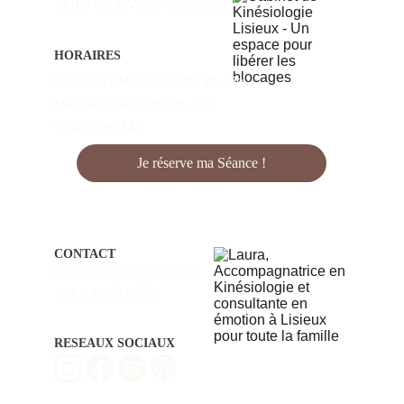
14100 Saint-Martin-de-la-Lieue
HORAIRES
Du Lundi / Mardi / Jeudi : 9h-19h
Mercredi / Vendredi: 9h-18h
Samedi: 9h-14h
Je réserve ma Séance !
CONTACT
lauraniard.pro@gmail.com
+33 6 83 22 35 62
RESEAUX SOCIAUX