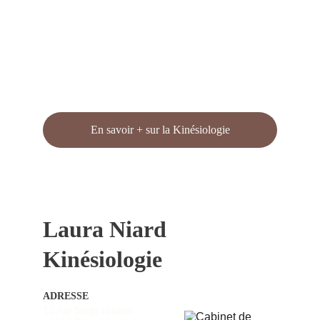
En savoir + sur la Kinésiologie
Laura Niard 
Kinésiologie
ADRESSE
15 rue Serge Loiseau          