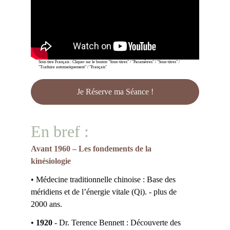
Sous titre Français : Cliquer sur le bouton "Sous-titres" / "Paramètres" / "Sous-titres" / 
"Traduire automatiquement" / "Français"
Je Réserve ma Séance !
En bref : 
Avant 1960 – Les fondements de la 
kinésiologie
• Médecine traditionnelle chinoise : Base des 
méridiens et de l’énergie vitale (Qi). - plus de 
2000 ans.
• 
1920
 - Dr. Terence Bennett : Découverte des 